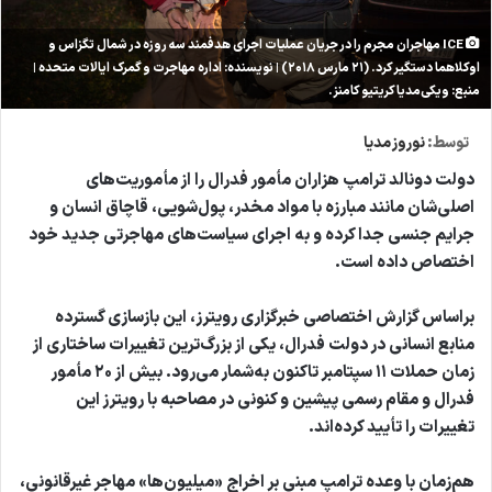
ICE مهاجران مجرم را در جریان عملیات اجرای هدفمند سه روزه در شمال تگزاس و
اوکلاهما دستگیر کرد. (۲۱ مارس ۲۰۱۸) | نویسنده: اداره مهاجرت و گمرک ایالات متحده |
منبع: ویکی‌مدیا کریتیو کامنز.
توسط:
نوروز مدیا
دولت دونالد ترامپ هزاران مأمور فدرال را از مأموریت‌های
اصلی‌شان مانند مبارزه با مواد مخدر، پول‌شویی، قاچاق انسان و
جرایم جنسی جدا کرده و به اجرای سیاست‌های مهاجرتی جدید خود
اختصاص داده است.
براساس گزارش اختصاصی خبرگزاری رویترز، این بازسازی گسترده
منابع انسانی در دولت فدرال، یکی از بزرگ‌ترین تغییرات ساختاری از
زمان حملات ۱۱ سپتامبر تاکنون به‌شمار می‌رود. بیش از ۲۰ مأمور
فدرال و مقام رسمی پیشین و کنونی در مصاحبه با رویترز این
تغییرات را تأیید کرده‌اند.
هم‌زمان با وعده ترامپ مبنی بر اخراج «میلیون‌ها» مهاجر غیرقانونی،