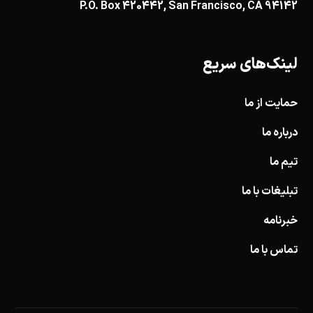
P.O. Box 420442, San Francisco, CA 94142
لینک‌های سریع
حمایت از ما
درباره ما
تیم ما
تبلیغات با ما
خبرنامه
تماس با ما