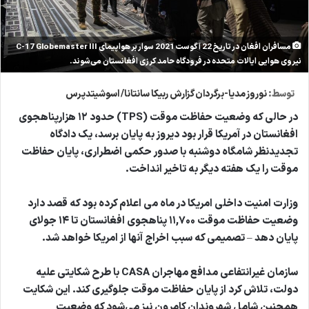
مسافران افغان در تاریخ 22 آگوست 2021 سوار بر هواپیمای C-17 Globemaster III
نیروی هوایی ایالات متحده در فرودگاه حامد کرزی افغانستان می‌شوند.
توسط:
نوروز مدیا-برگردان گزارش ربیکا سانتانا/ اسوشیتدپرس
در حالی که وضعیت حفاظت موقت (TPS) حدود ۱۲ هزارپناهجوی
افغانستان در آمریکا قرار بود دیروز به پایان برسد،‌ یک دادگاه
تجدیدنظر شامگاه دوشنبه با صدور حکمی اضطراری، پایان حفاظت
موقت را یک هفته دیگر به تاخیر انداخت.
وزارت امنیت داخلی امریکا در ماه می اعلام کرده بود که قصد دارد
وضعیت حفاظت موقت ۱۱,۷۰۰ پناهجوی افغانستان تا ۱۴ جولای
پایان دهد – تصمیمی که سبب اخراج آنها از امریکا خواهد شد.
سازمان غیرانتفاعی مدافع مهاجران CASA با طرح شکایتی علیه
دولت، تلاش کرد از پایان حفاظت موقت جلوگیری کند. این شکایت
همچنین شامل شهروندان کامرون نیز می‌شود که وضعیت