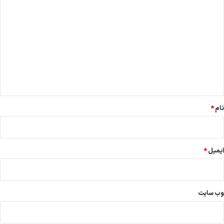
د
ی
د
گ
ا
ه
*
نام
*
ایمیل
*
وب‌ سایت