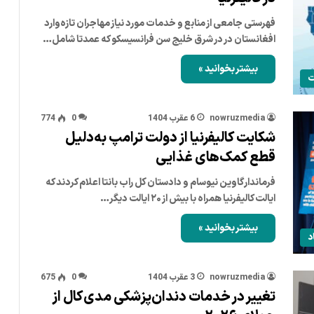
فهرستی جامعی از منابع و خدمات مورد نیاز مهاجران تازه‌وارد
افغانستان در در شرق خلیج سن فرانسیسکو که عمدتا شامل…
بیشتر بخوانید »
ت
nowruzmedia
6 عقرب 1404
0
774
شکایت کالیفرنیا از دولت ترامپ به‌دلیل
قطع کمک‌های غذایی
فرماندار گاوین نیوسام و دادستان کل راب بانتا اعلام کردند که
ایالت کالیفرنیا همراه با بیش از ۲۰ ایالت دیگر…
بیشتر بخوانید »
د
nowruzmedia
3 عقرب 1404
0
675
تغییر در خدمات دندان‌پزشکی مدی‌کال از