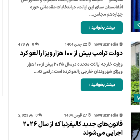
سکرمنتو — عایشه وهاب، سناتور ایالت کالیفرنیا و سناتور اهل
افغانستان سنای این ایالت، در انتخابات مقدماتی حوزه
چهاردهم مجلس…
ه
بیشتر بخوانید »
nowruzmedia
22 جدی 1404
0
478
دولت ترامپ بیش از ۱۰۰ هزار ویزا را لغو کرد
وزارت خارجه ایالات متحده در سال ۲۰۲۵ بیش از ۱۰۰ هزار
ویزای شهروندان خارجی را لغو کرده است؛ رقمی که…
بیشتر بخوانید »
ا
nowruzmedia
27 قوس 1404
0
2,023
قانون‌های جدید کالیفرنیا که از سال ۲۰۲۶
اجرایی می‌شوند