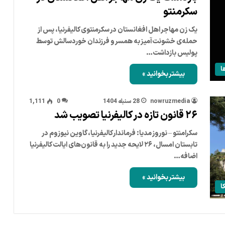
سکرمنتو
یک زن مهاجر اهل افغانستان در سکرمنتوی کالیفرنیا، پس از
حمله‌ی خشونت‌آمیز به همسر و فرزندان خوردسالش توسط
پولیس بازداشت…
ا
بیشتر بخوانید »
nowruzmedia
28 سنبله 1404
0
1,111
۲۶ قانون تازه در کالیفرنیا تصویب شد
سکرامنتو – نوروز مدیا: فرماندار کالیفرنیا، گاوین نیوزوم در
تابستان امسال، ۲۶ لایحه جدید را به قانون‌های ایالت کالیفرنیا
اضافه…
بیشتر بخوانید »
ا