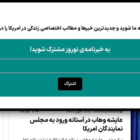
ما شوید و جدیدترین خبرها و مطالب اختصاصی زندگی در امریکا را در
بهداشت
مهاجرت
اقتصاد
قانون
منابع برای مهاجران
زندگی 
به خبرنامه‌ی نوروز مشترک شوید!
اشتراک
nowruzmedia
13 جوزا 1405
0
798
عایشه وهاب در آستانه ورود به مجلس
نمایندگان امریکا