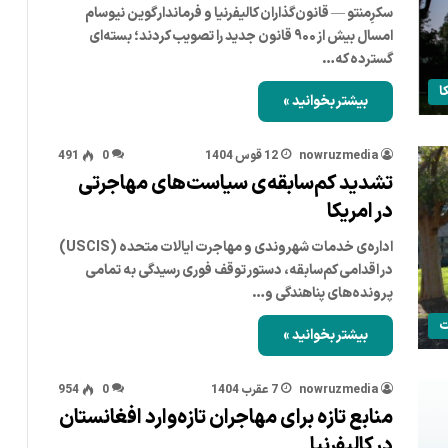
سکرِمنتو — قانون‌گذاران کالیفرنیا و فرماندار گوین نیوسام
امسال بیش از ۹۰۰ قانون جدید را تصویب کردند؛ بسته‌ای
گسترده که…
ا
بیشتر بخوانید »
nowruzmedia
12 قوس 1404
0
491
تشدید کم‌سابقه‌ی سیاست‌های مهاجرتی
در امریکا
اداره‌ی خدمات شهروندی و مهاجرت ایالات متحده (USCIS)
در اقدامی کم‌سابقه، دستور توقف فوری رسیدگی به تمامی
پرونده‌های پناهندگی و…
ت
بیشتر بخوانید »
nowruzmedia
7 عقرب 1404
0
954
منابع تازه برای مهاجران تازه‌وارد افغانستان
در کالیفرنیا