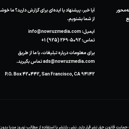
ه‌محور
آیا خبر، پیشنهاد یا ایده‌ای برای گزارش دارید؟ ما خ
ع
از شما بشنویم.
ایمیل:
info@nowruzmedia.com
تماس:
+1 (925) 269-5092
برای معلومات درباره تبلیغات، با ما از طریق
ads@nowruzmedia.com
تماس بگیرید.
P.O. Box 420442, San Francisco, CA 94142
یت قانون حق نشر قرار دارد. نشر، بازنشر یا استفاده از مطالب نوروز مدیا بدون