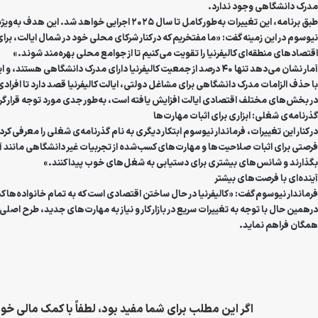
مدرک دانشگاهی وجود ندارد.
طبق برنامه، این تغییرات به‌طور کامل تا سال ۲۰۲۵ اجرایی خواهد شد. این هدف به‌ویژه در راستای سیاست‌های کلی دولت برای
نیوسوم در این زمینه گفت: «ما مفتخریم که در کنار شرکای محلی خود در شمال ایالت، 
اقتصادهای منطقه‌ای کالیفرنیا را تقویت می‌کنیم تا از جوامع محلی بهره‌مند شوند.»
آمار نشان می‌دهد تنها ۴۰ درصد از جمعیت کالیفرنیا دارای مدرک دانشگاهی هستند، و این نشان‌دهنده شکاف موجود در فرصت‌های شغلی برای افرادی است که در زمینه‌های مختلف مهارت دارند ولی به دلایل مختلف از تحصیلات دانشگاهی بازمانده‌اند.
با حذف الزامات مدرک دانشگاهی برای مشاغل دولتی، ایالت کالیفرنیا قصد دارد تا افرادی
در بخش‌های مختلف اقتصادی ایالت افزایش یافته است، به‌طور جدی مورد توجه قرار گر
گذرنامه‌ی شغلی: ابزاری برای اثبات مهارت‌ها
در کنار این تغییرات، فرماندار نیوسوم ابتکار دیگری به نام
گذرنامه‌ی شغلی
را معرفی کرده
فرصتی برای اثبات صلاحیت‌ها و مهارت‌های کسب‌شده از تجربیات غیر دانشگاهی مانند 
بگذارند و شانس‌های بیشتری برای دستیابی به شغل‌های خوب پیدا کنند.»
آینده‌ای با فرصت‌های بیشتر
فرماندار نیوسوم گفت: «کالیفرنیا در حال ساختن اقتصادی است که به تمام خانواده‌ها کمک 
درهمین حال با توجه به تغییرات سریع در بازار کار و نیاز به مهارت‌های جدید، طرح ا
همگان فراهم نماید.
اگر این مطلب برای شما مفید بود، لطفاً با کمک مالی خود